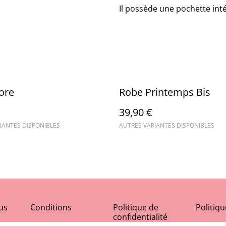
Il possède une pochette int
ore
Robe Printemps Bis
39,90 €
IANTES DISPONIBLES
AUTRES VARIANTES DISPONIBLES
us
Conditions
Politique de
Politiq
confidentialité