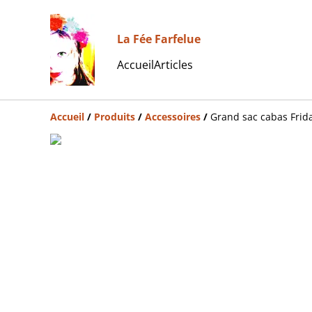
La Fée Farfelue
Accueil
Articles
Accueil
/
Produits
/
Accessoires
/
Grand sac cabas Frid